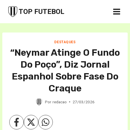
Pular
TOP FUTEBOL
para
o
Conteúdo
DESTAQUES
“Neymar Atinge O Fundo
Do Poço”, Diz Jornal
Espanhol Sobre Fase Do
Craque
Por
redacao
27/03/2026