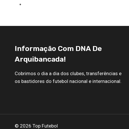
n
S
t
e
e
g
r
u
i
i
o
n
Informação Com DNA De
r
t
Arquibancada!
e
e
s
Cobrimos o dia a dia dos clubes, transferências e
os bastidores do futebol nacional e internacional.
© 2026 Top Futebol