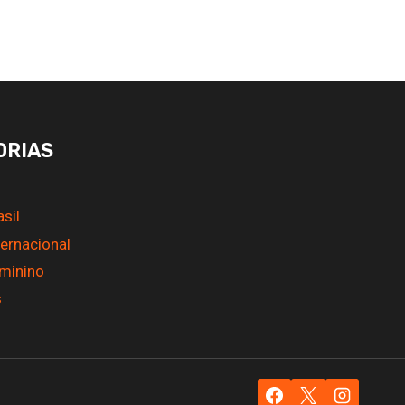
ORIAS
s
asil
ternacional
eminino
s