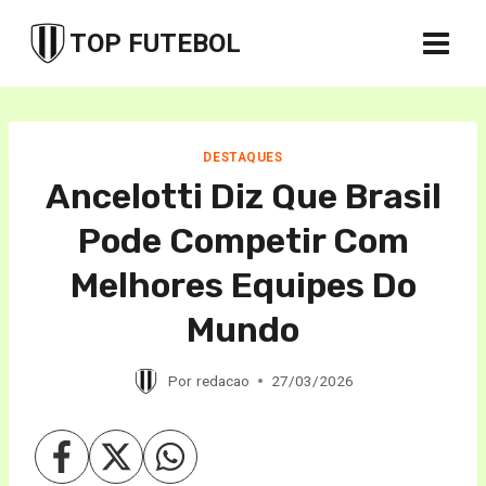
Pular
TOP FUTEBOL
para
o
Conteúdo
DESTAQUES
Ancelotti Diz Que Brasil
Pode Competir Com
Melhores Equipes Do
Mundo
Por
redacao
27/03/2026